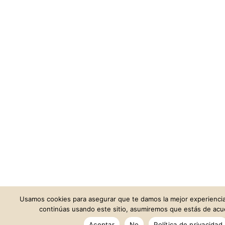
Usamos cookies para asegurar que te damos la mejor experiencia
continúas usando este sitio, asumiremos que estás de acue
Aceptar
No
Política de privacidad