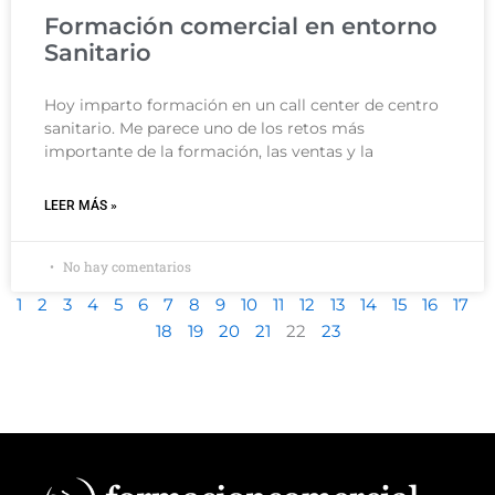
Formación comercial en entorno
Sanitario
Hoy imparto formación en un call center de centro
sanitario. Me parece uno de los retos más
importante de la formación, las ventas y la
LEER MÁS »
No hay comentarios
1
2
3
4
5
6
7
8
9
10
11
12
13
14
15
16
17
18
19
20
21
22
23