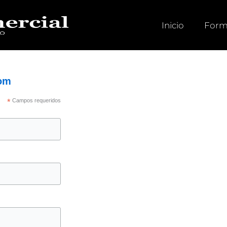
Inicio
Form
om
*
Campos requeridos