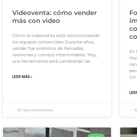
Videoventa: cómo vender
Fo
más con video
im
co
Cómo la videoventa está revolucionando
co
los equipos comerciales Durante años,
vender fue sinónimo de llamadas,
En 
reuniones y correos interminables. Hoy,
Hum
una herramienta está cambiando las
rec
per
Sin
LEER MÁS »
LEE
No hay comentarios
N