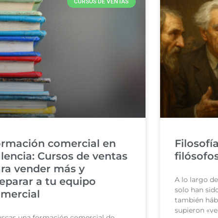
CURSOS DE VENTAS
rmación comercial en
Filosofí
lencia: Cursos de ventas
filósof
ra vender más y
eparar a tu equipo
A lo largo de 
solo han sid
mercial
también háb
supieron «ve
scas una formación comercial de