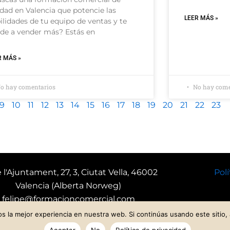
idad en Valencia que potencie las
LEER MÁS »
ilidades de tu equipo de ventas y te
de a vender más? Estás en
R MÁS »
o hay comentarios
No hay come
9
10
11
12
13
14
15
16
17
18
19
20
21
22
23
e l'Ajuntament, 27, 3, Ciutat Vella, 46002
Polí
Valencia (Alberta Norweg)
felipe@formacioncomercial.com
(+34) 640 105 281
 la mejor experiencia en nuestra web. Si continúas usando este sitio,
ttps://www.formacioncomercial.com
Aceptar
No
Política de privacidad