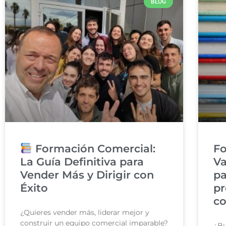
BLOG
Formación Comercial:
Fo
La Guía Definitiva para
Va
Vender Más y Dirigir con
pa
Éxito
pr
co
¿Quieres vender más, liderar mejor y
construir un equipo comercial imparable?
¿Bu