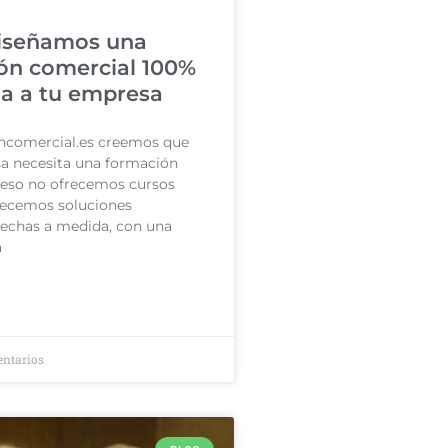
iseñamos una
ón comercial 100%
a a tu empresa
ncomercial.es creemos que
a necesita una formación
r eso no ofrecemos cursos
recemos soluciones
hechas a medida, con una
a
ntarios