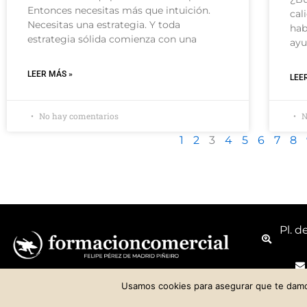
Entonces necesitas más que intuición.
cal
Necesitas una estrategia. Y toda
hab
estrategia sólida comienza con una
ayu
LEER MÁS »
LEE
No hay comentarios
N
1
2
3
4
5
6
7
8
Pl. d
Usamos cookies para asegurar que te damos
h