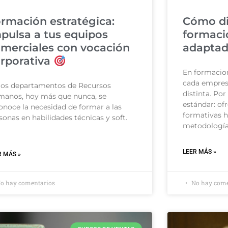
rmación estratégica:
Cómo d
pulsa a tus equipos
formaci
merciales con vocación
adaptad
rporativa
En formacio
cada empres
los departamentos de Recursos
distinta. Po
anos, hoy más que nunca, se
estándar: of
onoce la necesidad de formar a las
formativas 
sonas en habilidades técnicas y soft.
metodologí
LEER MÁS »
R MÁS »
o hay comentarios
No hay come