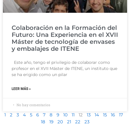
Colaboración en la Formación del
Futuro: Una Experiencia en el XVII
Máster de tecnología de envases
y embalajes de ITENE
Este año, tengo el privilegio de colaborar como
profesor en el XVII Máster de ITENE, un instituto que
se ha erigido como un pilar
LEER MÁS »
No hay comentarios
1
2
3
4
5
6
7
8
9
10
11
12
13
14
15
16
17
18
19
20
21
22
23