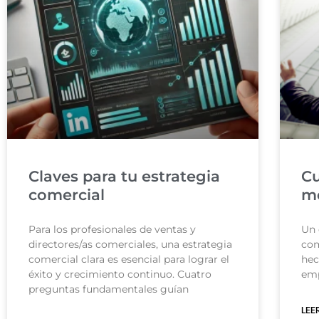
Claves para tu estrategia
Cu
comercial
me
Para los profesionales de ventas y
Un 
directores/as comerciales, una estrategia
com
comercial clara es esencial para lograr el
hec
éxito y crecimiento continuo. Cuatro
emp
preguntas fundamentales guían
LEE