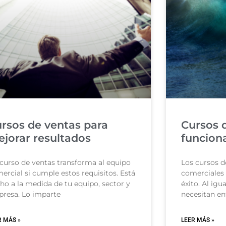
rsos de ventas para
Cursos 
jorar resultados
funcion
curso de ventas transforma al equipo
Los cursos d
ercial si cumple estos requisitos. Está
comerciales 
ho a la medida de tu equipo, sector y
éxito. Al igu
resa. Lo imparte
necesitan e
R MÁS »
LEER MÁS »