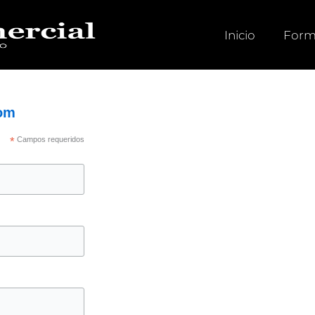
Inicio
Form
om
*
Campos requeridos