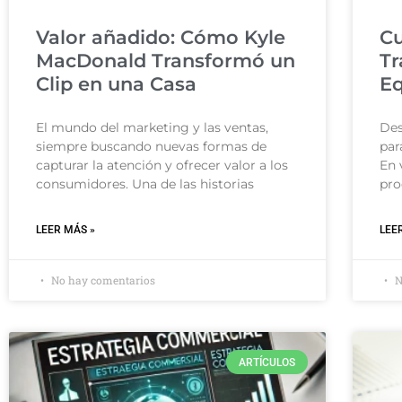
Valor añadido: Cómo Kyle
Cu
MacDonald Transformó un
Tr
Clip en una Casa
Eq
El mundo del marketing y las ventas,
Des
siempre buscando nuevas formas de
par
capturar la atención y ofrecer valor a los
En 
consumidores. Una de las historias
pro
LEER MÁS »
LEE
No hay comentarios
N
ARTÍCULOS