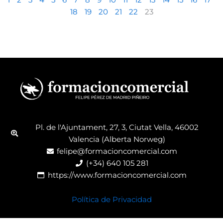
1
2
3
4
5
6
7
8
9
10
11
12
13
14
15
16
17
18
19
20
21
22
23
Pl. de l'Ajuntament, 27, 3, Ciutat Vella, 46002
Valencia (Alberta Norweg)
felipe@formacioncomercial.com
(+34) 640 105 281
https://www.formacioncomercial.com
Política de Privacidad