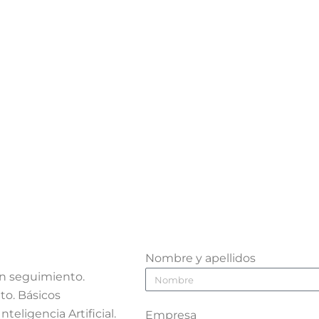
Formación comercial a medida,
para empresas con alma
Nombre y apellidos
on seguimiento.
o. Básicos
teligencia Artificial.
Empresa