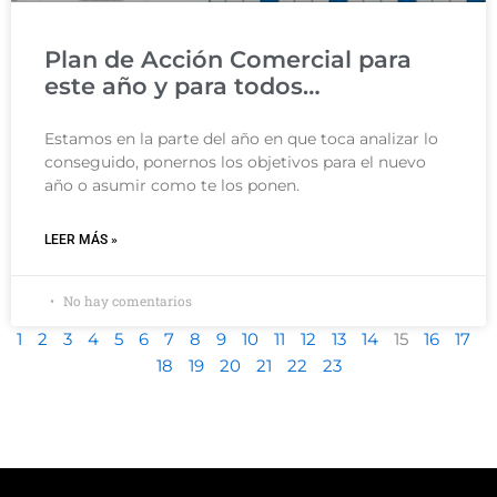
Plan de Acción Comercial para
este año y para todos…
Estamos en la parte del año en que toca analizar lo
conseguido, ponernos los objetivos para el nuevo
año o asumir como te los ponen.
LEER MÁS »
No hay comentarios
1
2
3
4
5
6
7
8
9
10
11
12
13
14
15
16
17
18
19
20
21
22
23