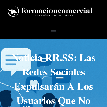
Ir
al
contenido
Menú
Noticia RR.SS: Las
Redes Sociales
Expulsarán A Los
Usuarios Que No