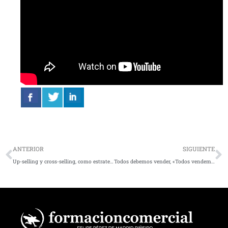
Ant
S
ANTERIOR
SIGUIENTE
Up-selling y cross-selling, como estrategia de marketing y ventas
Todos debemos vender, «Todos vendemos»