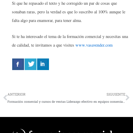
Si que he repasado el texto y he corregido un par de cosas que
sonaban raras, pero la verdad es que lo suscribo al 100% aunque le
falta algo para enamorar, para tener alma.
Si te ha interesado el tema de la formación comercial y necesitas una
de calidad, te invitamos a que visites
www.vasavender.com
Ant
S
ANTERIOR
SIGUIENTE
Formación comercial y cursos de ventas
Liderazgo efectivo en equipos comerciales de venta: Impulsando el éxito empresarial