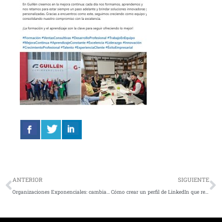
Ant
S
ANTERIOR
SIGUIENTE
Organizaciones Exponenciales: cambiando el mundo.
Cómo crear un perfil de LinkedIn que realmente funcione