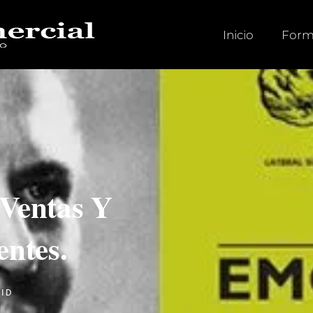
Inicio
Form
 Ventas Y
entes.
RID