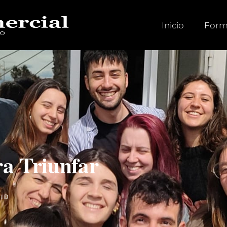
Inicio
Form
a Triunfar
RID