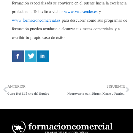
formación especializada se convierte en el puente hacia la excelencia
profesional. Te invito a visitar
www.vasavender.es
y
www.formacioncomercial.es
para descubrir cómo sus programas de
formación pueden ayudarte a alcanzar tus metas comerciales y a
escribir tu propio caso de éxito.
Ant
S
ANTERIOR
SIGUIENTE
Gung Ho! El Éxito del Equipo
Neuroventa con Jürgen Klaric y Patrick Renvoise